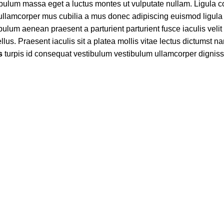
ibulum massa eget a luctus montes ut vulputate nullam. Ligula
 ullamcorper mus cubilia a mus donec adipiscing euismod ligula
bulum aenean praesent a parturient parturient fusce iaculis velit 
us. Praesent iaculis sit a platea mollis vitae lectus dictumst nam
s
turpis id consequat vestibulum vestibulum ullamcorper digni