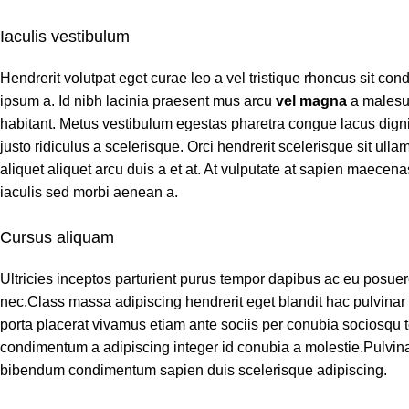
Iaculis vestibulum
Hendrerit volutpat eget curae leo a vel tristique rhoncus sit c
ipsum a. Id nibh lacinia praesent mus arcu
vel magna
a malesu
habitant. Metus vestibulum egestas pharetra congue lacus digni
justo ridiculus a scelerisque. Orci hendrerit scelerisque sit ul
aliquet aliquet arcu duis a et at. At vulputate at sapien maecen
iaculis sed morbi aenean a.
Cursus aliquam
Ultricies inceptos parturient purus tempor dapibus ac eu posue
nec.Class massa adipiscing hendrerit eget blandit hac pulvina
porta placerat vivamus etiam ante sociis per conubia sociosqu t
condimentum a adipiscing integer id conubia a molestie.Pulvin
bibendum condimentum sapien duis scelerisque adipiscing.