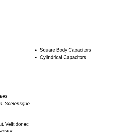
Pages:
Square Body Capacitors
Cylindrical Capacitors
ales
ra. Scelerisque
t. Velit donec
ctetur