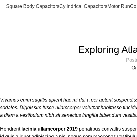
Square Body Capacitors
Cylindrical Capacitors
Motor Run
Co
Blog
Home
Decoration
Exploring At
Post
On
Vivamus enim sagittis aptent hac mi dui a per aptent suspendi
sodales. Dignissim fusce ullamcorper volutpat habitasse tincidunt
a diam a vestibulum nibh sit senectus fringilla bibendum vestib
Hendrerit
lacinia ullamcorper 2019
penatibus convallis suspen
id quis aliquet adipiscing a nisl neque sem maecenas vestibulum