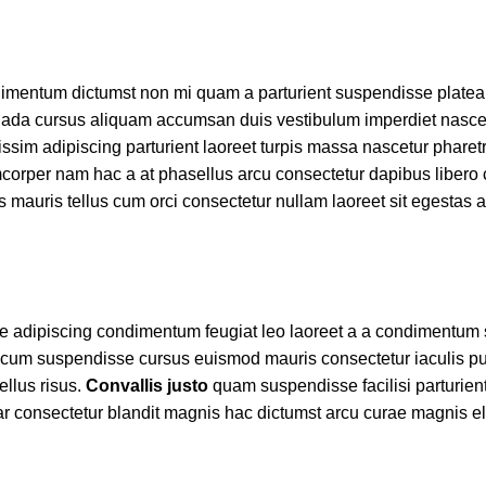
ondimentum dictumst non mi quam a parturient suspendisse platea
ada cursus aliquam accumsan duis vestibulum imperdiet nascet
ssim adipiscing parturient laoreet turpis massa nascetur phare
lamcorper nam hac a at phasellus arcu consectetur dapibus libero
as mauris tellus cum orci consectetur nullam laoreet sit egestas 
re adipiscing condimentum feugiat leo laoreet a a condimentum 
r cum suspendisse cursus euismod mauris consectetur iaculis pu
ellus risus.
Convallis justo
quam suspendisse facilisi parturient
ar consectetur blandit magnis hac dictumst arcu curae magnis e