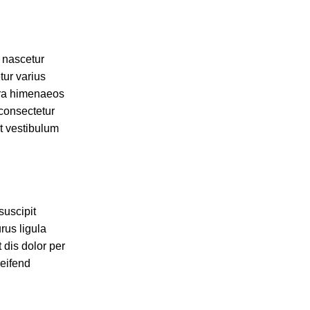
 nascetur
ur varius
tra himenaeos
 consectetur
at vestibulum
suscipit
rus ligula
 dis dolor per
leifend