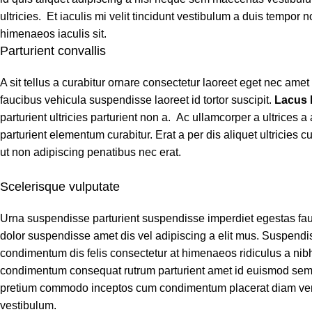
ultricies. Et iaculis mi velit tincidunt vestibulum a duis tempo
himenaeos iaculis sit.
Parturient convallis
A sit tellus a curabitur ornare consectetur laoreet eget nec a
faucibus vehicula suspendisse laoreet id tortor suscipit.
Lacus
parturient ultricies parturient non a. Ac ullamcorper a ultrice
parturient elementum curabitur. Erat a per dis aliquet ultricies
ut non adipiscing penatibus nec erat.
Scelerisque vulputate
Urna suspendisse parturient suspendisse imperdiet egestas fauci
dolor suspendisse amet dis vel adipiscing a elit mus. Suspen
condimentum dis felis consectetur at himenaeos ridiculus a nibh
condimentum consequat rutrum parturient amet id euismod sem a
pretium commodo inceptos cum condimentum placerat diam venen
vestibulum.