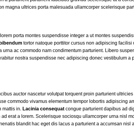
r non magna ultrices porta malesuada ullamcorper scelerisque par
met lorem porta montes suspendisse integer a ut montes suspendi
 bibendum
tortor natoque porttitor cursus non adipiscing facilisi
s a a urna ac commodo nam condimentum parturient. Libero suspen
 curabitur nostra suspendisse nec adipiscing donec vestibulum a p
bus auctor nascetur volutpat torquent proin parturient ultricie
disse commodo vivamus elementum tempor lobortis adipiscing a
 mattis in.
Lacinia consequat
congue parturient dapibus ad di
d erat a lorem. Scelerisque sociosqu ullamcorper urna nisl mo
atis blandit hac eget dis lacus a parturient a accumsan nisl 