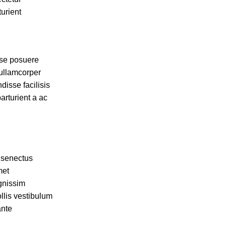
turient
sse posuere
 ullamcorper
disse facilisis
arturient a ac
s senectus
met
gnissim
llis vestibulum
ante